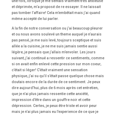
une fois, lorsque je me sentais vraiment très anxieuse
et déprimée, m’a proposé de re essayer. Il ne laissait
pas tomber l’affaire! Cela m’embêtait mais j’ai quand
même accepté de lui parler.
A la fin de notre conversation ou j’ai beaucoup pleurer
et ou nous avons soulevé un theme auquel je n’aurais
pas pensé, je me suis levé, toujours sceptique et suis
allée a la cuisine, je ne me suis jamais sentie aussi
légère, je pensais que j’allais m’envoler. Les jours
suivant, j’ai continué a ressentir ce sentiments, comme
si on avait enfin enlevé cette pression sur mon coeur,
c’était si léger! C’était vraiment une sensation
physique, j’ai su qu’il s’était passe quelque chose mais
doutais encore de la durée de ce sentiment. Je peux
dire aujourd’hui, plus de 6 mois après cet entretien,
que je n’ai plus jamais ressentie cette anxiété,
impression d’être dans un gouffre noir et cette
dépression. Certes, je peux être triste et avoir peur
mais je n’ai plus jamais eu l’experience de ce que je