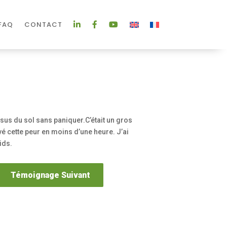
FAQ
CONTACT
LINKEDIN
FACEBOOK
YOUTUBE
ssus du sol sans paniquer.C’était un gros
é cette peur en moins d’une heure. J’ai
ids.
Témoignage Suivant