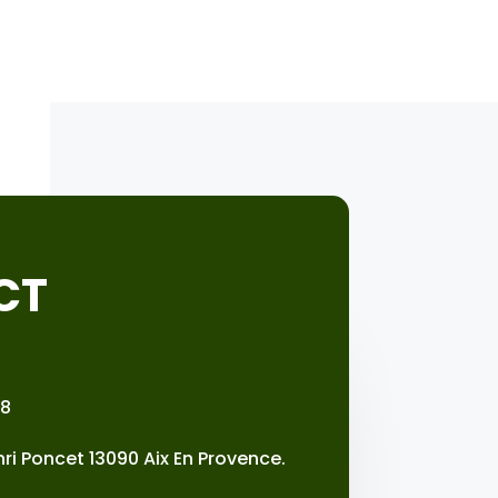
CT
78
nri Poncet 13090 Aix En Provence.